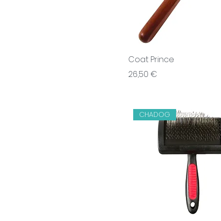
Coat Prince
Prix
26,50 €
CHADOG