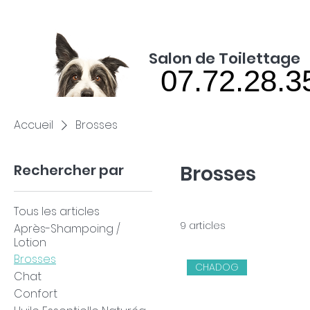
Salon de Toilettage
07.72.28.3
07.72.28.3
Accueil
Brosses
Rechercher par
Brosses
Tous les articles
9 articles
Après-Shampoing /
Lotion
Brosses
CHADOG
Chat
Confort