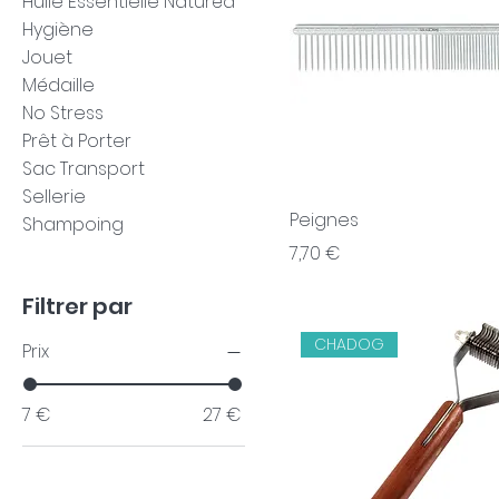
Huile Essentielle Naturéa
Hygiène
Jouet
Médaille
No Stress
Prêt à Porter
Sac Transport
Sellerie
Peignes
Shampoing
Prix
7,70 €
Filtrer par
CHADOG
Prix
7 €
27 €