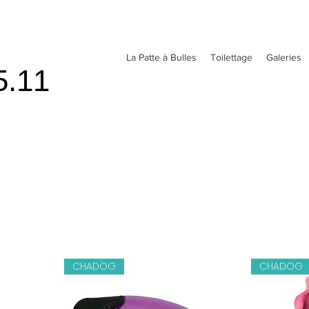
La Patte à Bulles
Toilettage
Galeries
5.11
5.11
CHADOG
CHADOG