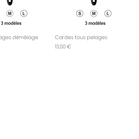
lages démêlage
Cardes tous pelages
Prix
13,00 €