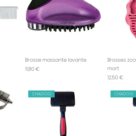
Brosse massante lavante
Brosses zoo
mort
Prix
11,80 €
Prix
12,50 €
CHADOG
CHADOG