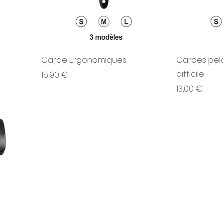
Carde Ergonomiques
Cardes pe
difficile
Prix
15,90 €
Prix
13,00 €