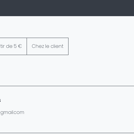
tir de 5 €
Chez le client
s
s@gmail.com