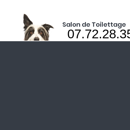
Salon de Toilettage
07.72.28.3
07.72.28.3