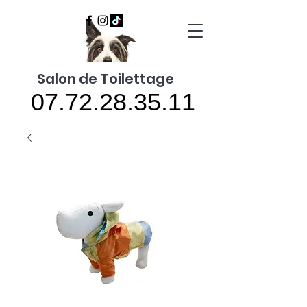
Salon de Toilettage
07.72.28.35.11
07.72.28.35.11