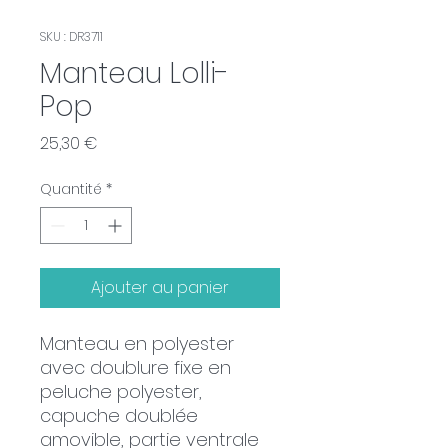
SKU : DR3711
Manteau Lolli-
Pop
Prix
25,30 €
Quantité
*
Ajouter au panier
Manteau en polyester
avec doublure fixe en
peluche polyester,
capuche doublée
amovible, partie ventrale