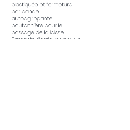
élastiquée et fermeture
par bande
autoagrippante,
boutonnière pour le
passage de la laisse.
Passants élastiques pour le
passage des pattes
arrières.
Tailles: 27cm - 30cm -
33cm - 36cm
Termes et conditions
Politique de confidentialité