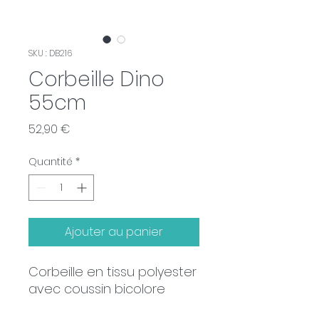
SKU : DB216
Corbeille Dino
55cm
Prix
52,90 €
Quantité
*
Ajouter au panier
Corbeille en tissu polyester
avec coussin bicolore
réversible.